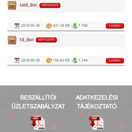
raid_doc
NÉPSZERŰ
2018-05-30
431.34 KB
1.768
Letöltés
td_doc
NÉPSZERŰ
2018-05-30
156.83 KB
1.744
Letöltés
BESZÁLLÍTÓI
ADATKEZELÉSI
ÜZLETSZABÁLYZAT
TÁJÉKOZTATÓ