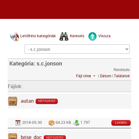
Letöltési kategóriák
Keresés
Vissza
Kategória: s.c.jonson
Rendezés
Fájl címe
|
Dátum
|
Találatok
Fájlok:
autan
NÉPSZERŰ
2018-05-30
64.23 KB
1.797
Letöltés
brise_doc
NÉPSZERŰ