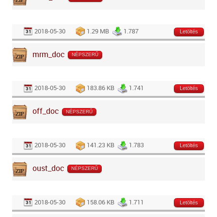
2018-05-30
1.29 MB
1.787
Letöltés
mrm_doc
NÉPSZERŰ
2018-05-30
183.86 KB
1.741
Letöltés
off_doc
NÉPSZERŰ
2018-05-30
141.23 KB
1.783
Letöltés
oust_doc
NÉPSZERŰ
2018-05-30
158.06 KB
1.711
Letöltés